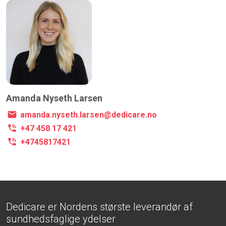
Amanda Nyseth Larsen
amanda.nyseth.larsen@dedicare.no
+47 458 17 421
+4745817421
Dedicare er Nordens største leverandør af
sundhedsfaglige ydelser