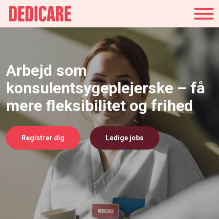
Danmark
Arbejd som
konsulentsygeplejerske – få
mere fleksibilitet og frihed
Registrer dig
Ledige jobs