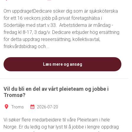
Om uppdragetDedicare söker dig som är sjuksköterska
för ett 16 veckors jobb på privat företagshälsa i
Södertälje med start v.33. Arbetstiderna är måndag -
fredag kl 8-17, 3 dag/v. Dedicare erbjuder hög ersättning
för detta uppdrag reseersättning, kollektivavtal,
friskvårdsbidrag och...
Læs mere og ansøg
Vil du bli en del av vårt pleieteam og jobbe i
Tromsø?
Troms
2026-07-20
Vi søker flere medarbeidere til våre Pleieteam i hele
Norge. Er du ledig og har lyst til å jobbe i lengre oppdrag