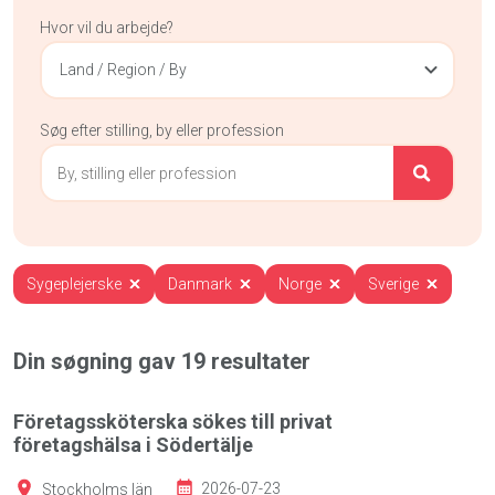
Hvor vil du arbejde?
Land / Region / By
Søg efter stilling, by eller profession
Sygeplejerske
Danmark
Norge
Sverige
Din søgning gav
19
resultater
Företagssköterska sökes till privat
företagshälsa i Södertälje
Stockholms län
2026-07-23