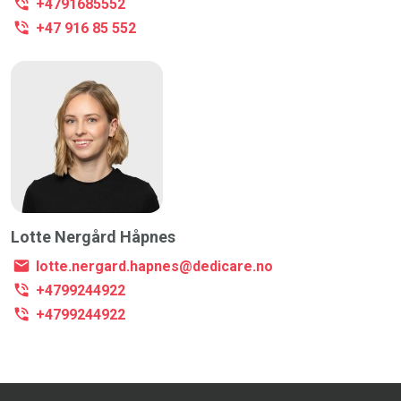
+4791685552
+47 916 85 552
Lotte Nergård Håpnes
lotte.nergard.hapnes@dedicare.no
+4799244922
+4799244922