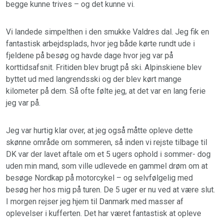
begge kunne trives – og det kunne vi.
Vi landede simpelthen i den smukke Valdres dal. Jeg fik en
fantastisk arbejdsplads, hvor jeg både kørte rundt ude i
fjeldene på besøg og havde dage hvor jeg var på
korttidsafsnit. Fritiden blev brugt på ski. Alpinskiene blev
byttet ud med langrendsski og der blev kørt mange
kilometer på dem. Så ofte følte jeg, at det var en lang ferie
jeg var på.
Jeg var hurtig klar over, at jeg også måtte opleve dette
skønne område om sommeren, så inden vi rejste tilbage til
DK var der lavet aftale om et 5 ugers ophold i sommer- dog
uden min mand, som ville udlevede en gammel drøm om at
besøge Nordkap på motorcykel – og selvfølgelig med
besøg her hos mig på turen. De 5 uger er nu ved at være slut.
I morgen rejser jeg hjem til Danmark med masser af
oplevelser i kufferten. Det har været fantastisk at opleve