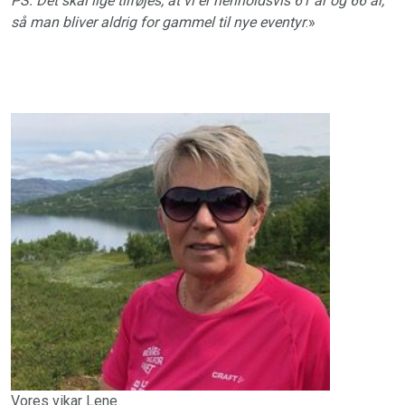
PS: Det skal lige tilføjes, at vi er henholdsvis 61 år og 66 år,
så man bliver aldrig for gammel til nye eventyr
.»
Vores vikar Lene