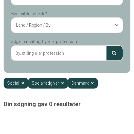
Hvor vil du arbejde?
Land / Region / By
Søg efter stilling, by eller profession
Social
Socialrådgiver
Danmark
Din søgning gav
0
resultater