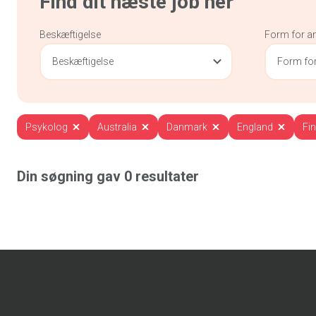
Find dit næste job her
Beskæftigelse
Form for a
Beskæftigelse
Form for
Psykolog
Australia
Danmark
England
Fi
Din søgning gav
0
resultater