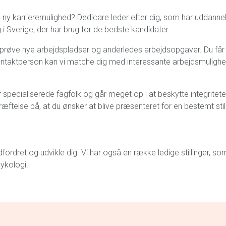
en ny karrieremulighed? Dedicare leder efter dig, som har uddan
Sverige, der har brug for de bedste kandidater.
fprøve nye arbejdspladser og anderledes arbejdsopgaver. Du få
ntaktperson kan vi matche dig med interessante arbejdsmulighede
er specialiserede fagfolk og går meget op i at beskytte integrite
kræftelse på, at du ønsker at blive præsenteret for en bestemt still
ordret og udvikle dig. Vi har også en række ledige stillinger, 
sykologi.