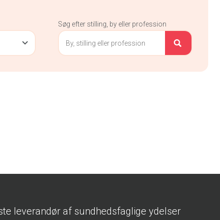
Søg efter stilling, by eller profession
ste leverandør af sundhedsfaglige ydelser