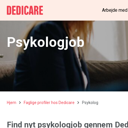
Arbejde med
Psykologjob
Hjem
Faglige profiler hos Dedicare
Psykolog
Find nyt psykologjob gennem Ded