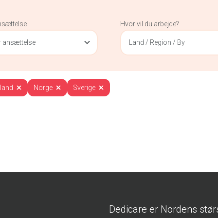
nsættelse
Hvor vil du arbejde?
 ansættelse
Land / Region / By
nland
Norge
Sverige
Dedicare er Nordens stør