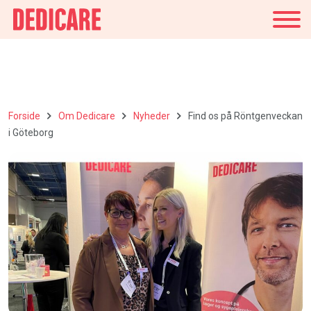
Danmark
Forside
Om Dedicare
Nyheder
Find os på Röntgenveckan
i Göteborg