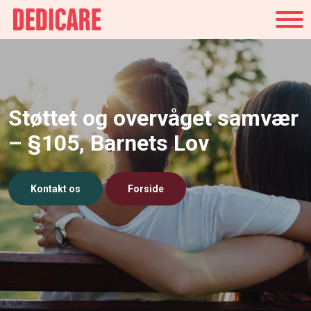
Danmark
Støttet og overvåget samvær
– §105, Barnets Lov
Kontakt os
Forside