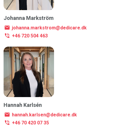
Johanna Markström
johanna.markstrom@dedicare.dk
+46 720 504 463
Hannah Karlsén
hannah.karlsen@dedicare.dk
+46 70 420 07 35