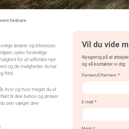
nnem Dedicare
Vil du vide 
sonlige ønsker og interesser,
iljøer, oplev forskellige
Nysgerrig på at arbejd
mulighed for at udforske nye
og så kontakter vi dig.
rihed og de muligheder, du har
 fritid.
Fornavn/Efternavn
r, hvor og hvor meget du vil
fekt til dine behov og ønsker.
E-mail
du selv vælger dine
g
Mobil