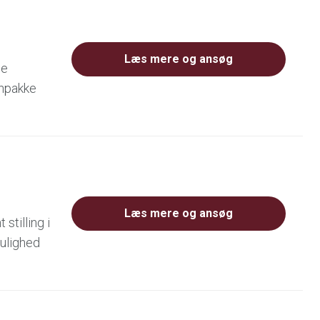
Læs mere og ansøg
de
ønpakke
Læs mere og ansøg
stilling i
Mulighed