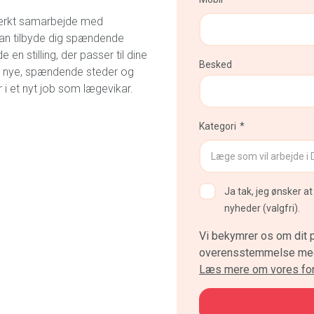
stærkt samarbejde med
d kan tilbyde dig spændende
en stilling, der passer til dine
Besked
å nye, spændende steder og
 i et nyt job som lægevikar.
Kategori
Ja tak, jeg ønsker 
nyheder (valgfri).
Vi bekymrer os om dit p
overensstemmelse med 
Læs mere om vores fort
CAPTCHA