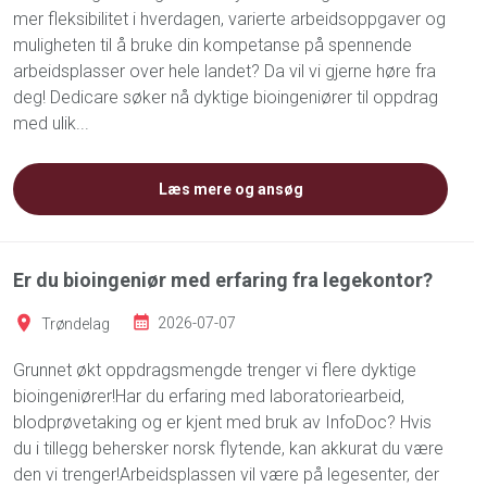
mer fleksibilitet i hverdagen, varierte arbeidsoppgaver og
muligheten til å bruke din kompetanse på spennende
arbeidsplasser over hele landet? Da vil vi gjerne høre fra
deg! Dedicare søker nå dyktige bioingeniører til oppdrag
med ulik...
Læs mere og ansøg
Er du bioingeniør med erfaring fra legekontor?
Trøndelag
2026-07-07
Grunnet økt oppdragsmengde trenger vi flere dyktige
bioingeniører!Har du erfaring med laboratoriearbeid,
blodprøvetaking og er kjent med bruk av InfoDoc? Hvis
du i tillegg behersker norsk flytende, kan akkurat du være
den vi trenger!Arbeidsplassen vil være på legesenter, der