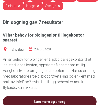
Finland
Norge
Sverige
Din søgning gav
7
resultater
Vi har behov for bioingeniør til legekontor
snarest
Trøndelag
2026-07-29
Vi har behov for bioingeniør til jobb på legekontor til et
lite sted langs kysten, oppstart så snart som mulig.
Varighet i første omgang er ut september.Har du erfaring
med laboratoriearbeid, blodprøvetaking og er kjent med
bruk av InfoDoc? Hvis du i tillegg behersker norsk
flytende, kan akkurat...
Læs mere og ansøg