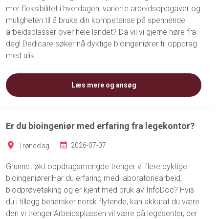
mer fleksibilitet i hverdagen, varierte arbeidsoppgaver og
muligheten til å bruke din kompetanse på spennende
arbeidsplasser over hele landet? Da vil vi gjerne høre fra
deg! Dedicare søker nå dyktige bioingeniører til oppdrag
med ulik...
Læs mere og ansøg
Er du bioingeniør med erfaring fra legekontor?
Trøndelag
2026-07-07
Grunnet økt oppdragsmengde trenger vi flere dyktige
bioingeniører!Har du erfaring med laboratoriearbeid,
blodprøvetaking og er kjent med bruk av InfoDoc? Hvis
du i tillegg behersker norsk flytende, kan akkurat du være
den vi trenger!Arbeidsplassen vil være på legesenter, der