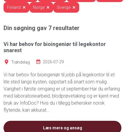
Finland
Norge
Sverige
Din søgning gav
7
resultater
Vi har behov for bioingeniør til legekontor
snarest
Trøndelag
2026-07-29
Vi har behov for bioingeniør til jobb på legekontor til et
lite sted langs kysten, oppstart så snart som mulig.
Varighet i første omgang er ut september.Har du erfaring
med laboratoriearbeid, blodprøvetaking og er kjent med
bruk av InfoDoc? Hvis du i tillegg behersker norsk
flytende, kan akkurat...
Læs mere og ansøg