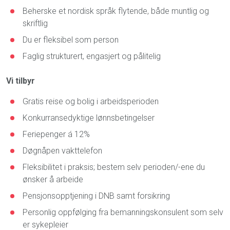
Beherske et nordisk språk flytende, både muntlig og
skriftlig
Du er fleksibel som person
Faglig strukturert, engasjert og pålitelig
Vi tilbyr
Gratis reise og bolig i arbeidsperioden
Konkurransedyktige lønnsbetingelser
Feriepenger á 12%
Døgnåpen vakttelefon
Fleksibilitet i praksis; bestem selv perioden/-ene du
ønsker å arbeide
Pensjonsopptjening i DNB samt forsikring
Personlig oppfølging fra bemanningskonsulent som selv
er sykepleier