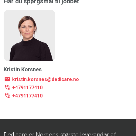
Har du spørgsmål til jobbet
Kristin Korsnes
kristin.korsnes@dedicare.no
+4791177410
+4791177410
Dedicare er Nordens største leverandør af