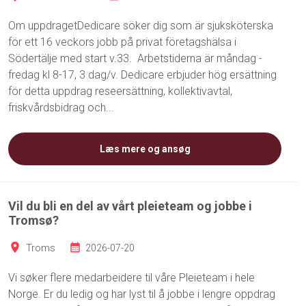
Om uppdragetDedicare söker dig som är sjuksköterska
för ett 16 veckors jobb på privat företagshälsa i
Södertälje med start v.33. Arbetstiderna är måndag -
fredag kl 8-17, 3 dag/v. Dedicare erbjuder hög ersättning
för detta uppdrag reseersättning, kollektivavtal,
friskvårdsbidrag och...
Læs mere og ansøg
Vil du bli en del av vårt pleieteam og jobbe i
Tromsø?
Troms
2026-07-20
Vi søker flere medarbeidere til våre Pleieteam i hele
Norge. Er du ledig og har lyst til å jobbe i lengre oppdrag