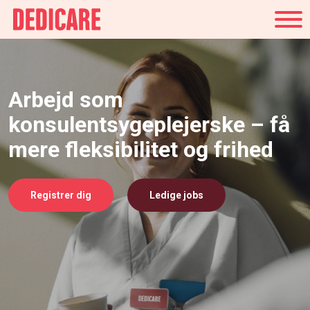
Danmark
Arbejd som
konsulentsygeplejerske – få
mere fleksibilitet og frihed
Registrer dig
Ledige jobs