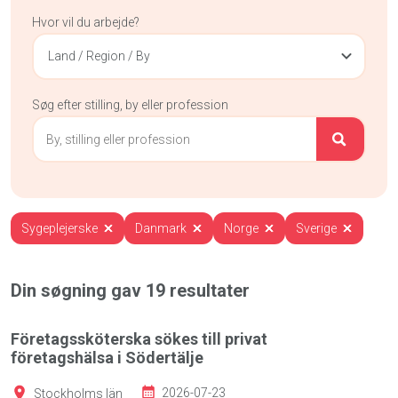
Hvor vil du arbejde?
Land / Region / By
Søg efter stilling, by eller profession
Sygeplejerske
Danmark
Norge
Sverige
Din søgning gav
19
resultater
Företagssköterska sökes till privat
företagshälsa i Södertälje
Stockholms län
2026-07-23