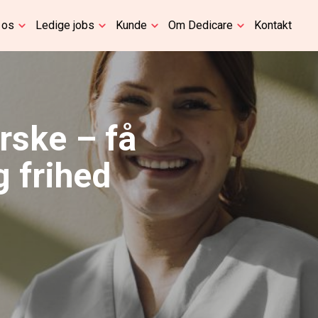
 os
Ledige jobs
Kunde
Om Dedicare
Kontakt
rske – få
g frihed