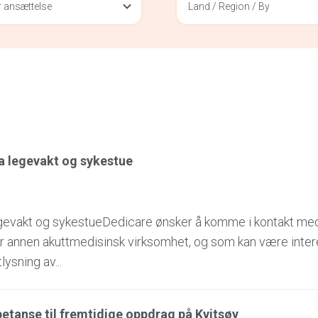
 ansættelse
Land / Region / By
ra legevakt og sykestue
legevakt og sykestueDedicare ønsker å komme i kontakt me
ler annen akuttmedisinsk virksomhet, og som kan være inter
ysning av...
tanse til fremtidige oppdrag på Kvitsøy