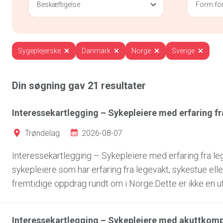
Beskæftigelse
Form for
Sygeplejerske
Danmark
Norge
Sverige
Din søgning gav
21
resultater
Interessekartlegging – Sykepleiere med erfaring f
2026-08-07
Trøndelag
Interessekartlegging – Sykepleiere med erfaring fra 
sykepleiere som har erfaring fra legevakt, sykestue el
fremtidige oppdrag rundt om i Norge.Dette er ikke en utl
Interessekartlegging – Sykepleiere med akuttkompe