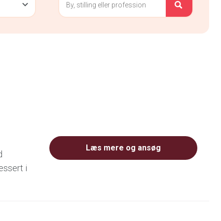
Læs mere og ansøg
d
essert i