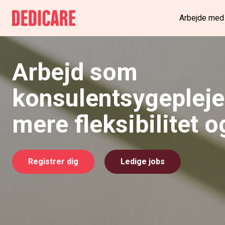
Arbejde med
Arbejd som
konsulentsygepleje
mere fleksibilitet o
Registrer dig
Ledige jobs