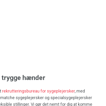
i trygge hænder
gt
rekrutteringsbureau for sygeplejersker
, med
t matche sygeplejersker og specialsygeplejersker
ible stillinger. Vi gør det nemt for dig at komme