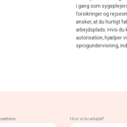
i gang som sygeplejers
forsikringer og rejseom
ønsker, at du hurtigt føl
arbejdsplads. Hvis du 
autorisation, hjælper v
sprogundervisning, inde
nsættelse
Hvor vil du arbejde?