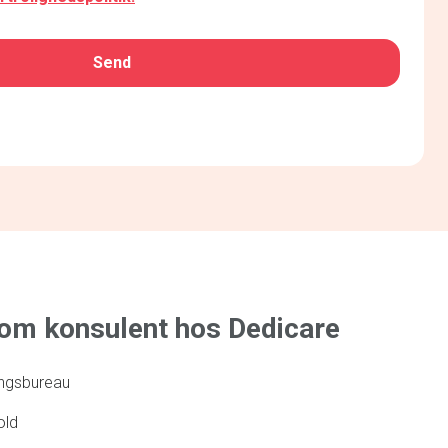
som konsulent hos Dedicare
ringsbureau
old