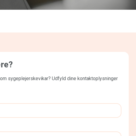
ere?
som sygeplejerskevikar? Udfyld dine kontaktoplysninger