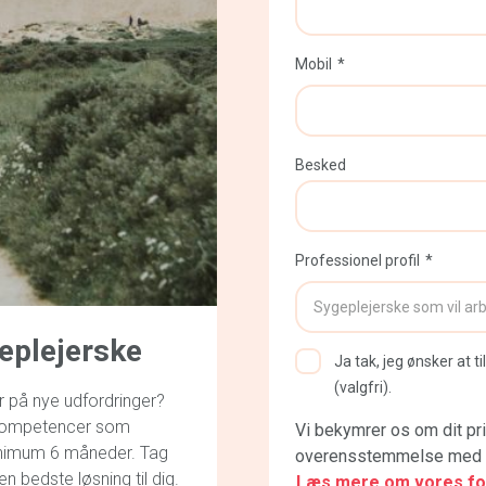
Mobil
Besked
Professionel profil
eplejerske
Ja tak, jeg ønsker at
(valgfri).
r på nye udfordringer?
e kompetencer som
Vi bekymrer os om dit pri
inimum 6 måneder. Tag
overensstemmelse med d
n bedste løsning til dig.
Læs mere om vores fort