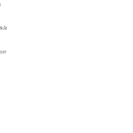
g
lkår
ser