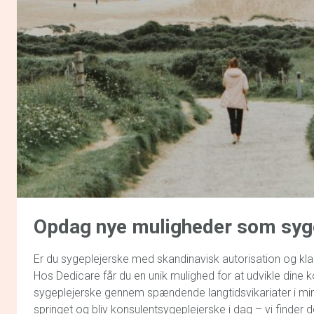
Opdag
nye muligheder
som syg
Er du sygeplejerske med skandinavisk autorisation og kla
Hos Dedicare får du en unik mulighed for at udvikle din
sygeplejerske gennem spændende langtidsvikariater i m
springet og bliv konsulentsygeplejerske i dag – vi finder de