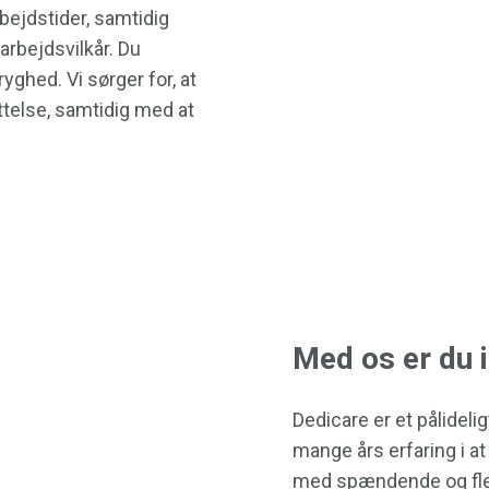
rbejdstider, samtidig
arbejdsvilkår. Du
yghed. Vi sørger for, at
telse, samtidig med at
Med os er du 
Dedicare er et pålideli
mange års erfaring i a
med spændende og fleks