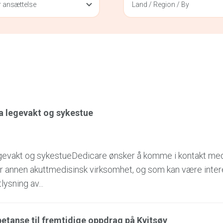
 ansættelse
Land / Region / By
ra legevakt og sykestue
legevakt og sykestueDedicare ønsker å komme i kontakt me
ler annen akuttmedisinsk virksomhet, og som kan være inter
ysning av...
tanse til fremtidige oppdrag på Kvitsøy