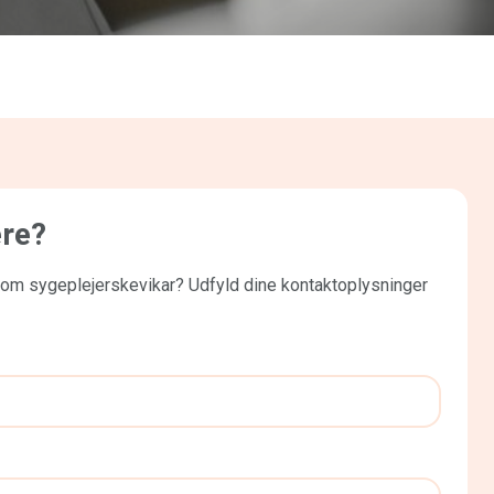
ere?
som sygeplejerskevikar? Udfyld dine kontaktoplysninger