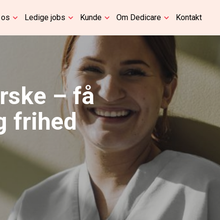
 os
Ledige jobs
Kunde
Om Dedicare
Kontakt
rske – få
g frihed