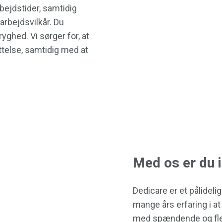
rbejdstider, samtidig
arbejdsvilkår. Du
yghed. Vi sørger for, at
telse, samtidig med at
Med os er du 
Dedicare er et pålideli
mange års erfaring i a
med spændende og fleks