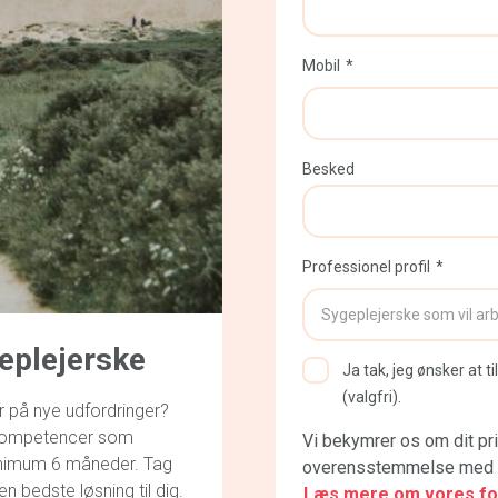
Mobil
Besked
Professionel profil
eplejerske
Ja tak, jeg ønsker at
(valgfri).
r på nye udfordringer?
e kompetencer som
Vi bekymrer os om dit pri
inimum 6 måneder. Tag
overensstemmelse med d
n bedste løsning til dig.
Læs mere om vores fort