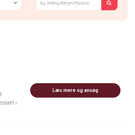
Læs mere og ansøg
d
essert i