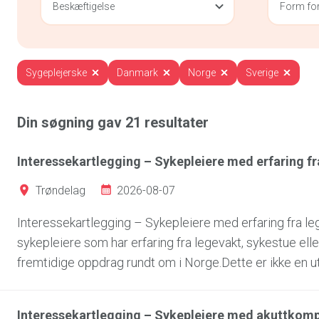
Beskæftigelse
Form for
Sygeplejerske
Danmark
Norge
Sverige
Din søgning gav
21
resultater
Interessekartlegging – Sykepleiere med erfaring f
2026-08-07
Trøndelag
Interessekartlegging – Sykepleiere med erfaring fra 
sykepleiere som har erfaring fra legevakt, sykestue el
fremtidige oppdrag rundt om i Norge.Dette er ikke en utl
Interessekartlegging – Sykepleiere med akuttkompe