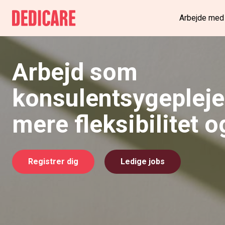
Arbejde med
Arbejd som
konsulentsygepleje
mere fleksibilitet o
Registrer dig
Ledige jobs