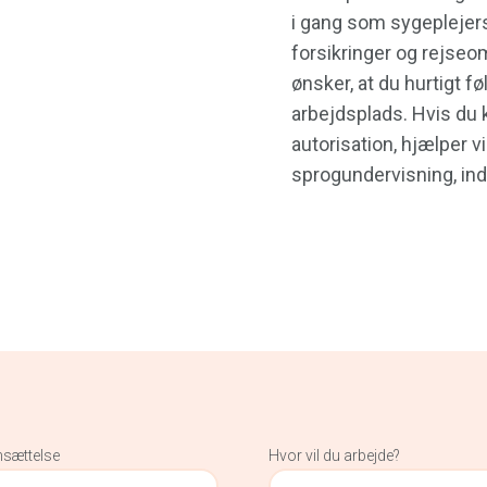
i gang som sygeplejers
forsikringer og rejseom
ønsker, at du hurtigt føl
arbejdsplads. Hvis du 
autorisation, hjælper v
sprogundervisning, inde
nsættelse
Hvor vil du arbejde?