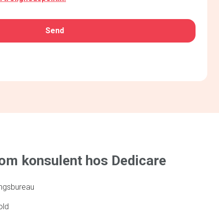
som konsulent hos Dedicare
ringsbureau
old