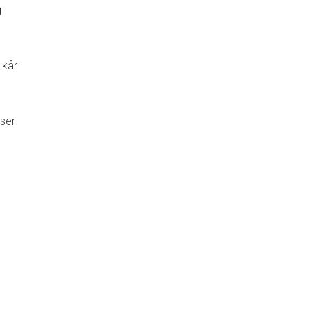
g
lkår
ser