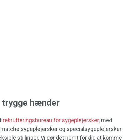
i trygge hænder
gt
rekrutteringsbureau for sygeplejersker
, med
t matche sygeplejersker og specialsygeplejersker
ible stillinger. Vi gør det nemt for dig at komme