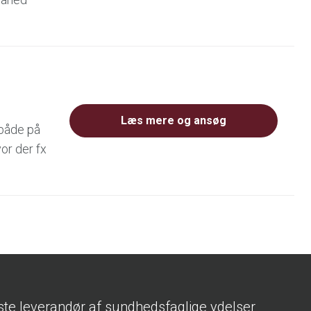
Læs mere og ansøg
 både på
or der fx
ste leverandør af sundhedsfaglige ydelser