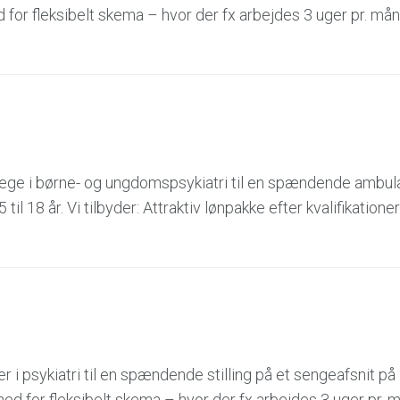
ed for fleksibelt skema – hvor der fx arbejdes 3 uger pr. mån
æge i børne- og ungdomspsykiatri til en spændende ambulan
til 18 år. Vi tilbyder: Attraktiv lønpakke efter kvalifikation
 i psykiatri til en spændende stilling på et sengeafsnit på
ighed for fleksibelt skema – hvor der fx arbejdes 3 uger pr.