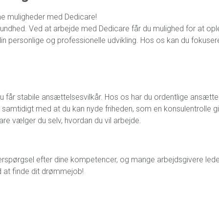
ine muligheder med Dedicare!
 sundhed.
Ved at arbejde med Dedicare får du mulighed for at opleve
tte din personlige og professionelle udvikling. Hos os kan du fokuse
u får stabile ansættelsesvilkår. Hos os har du ordentlige ansætt
samtidigt med at du kan nyde friheden, som en konsulentrolle g
care vælger du selv, hvordan du vil arbejde.
terspørgsel efter dine kompetencer, og mange arbejdsgivere leder
d at finde dit drømmejob!