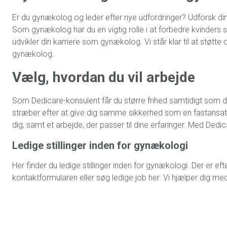
Er du
gynækolog
og leder efter nye udfordringer? Udforsk d
Som
gynækolog
har du en vigtig rolle i at forbedre kvinders
udvikler din karriere som
gynækolog
. Vi står klar til at stø
gynækolog
.
Vælg, hvordan du vil arbejde
Som Dedicare-konsulent får du større frihed samtidigt som d
stræber efter at give dig samme sikkerhed som en fastansat 
dig, samt et arbejde, der passer til dine erfaringer. Med Dedi
Ledige stillinger inden for
gynækologi
Her finder du ledige stillinger inden for
gynækologi
. Der er ef
kontaktformularen eller søg ledige job her. Vi hjælper dig me