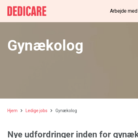
Arbejde med
Gynækolog
Hjem
Ledige jobs
Gynækolog
Nye udfordringer inden for
gynæk