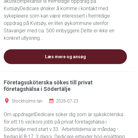
akuttkompetanse til fremtidige oppdrag på
KvitsøyDedicare ønsker å komme i kontakt med
sykepleiere som kan være interessert i fremtidige
oppdrag på Kvitsøy, en liten øykommune utenfor
Stavanger med ca. 500 innbyggere.Dette er ikke en
konkret utlysning...
Læs mere og ansøg
Företagssköterska sökes till privat
företagshälsa i Södertälje
Stockholms län
2026-07-23
Om uppdragetDedicare söker dig som är sjuksköterska
för ett 16 veckors jobb på privat företagshälsa i
Södertälje med start v.33. Arbetstiderna är måndag -
fredag kl 8-17, 3 dag/v. Dedicare erbjuder hög ersättning