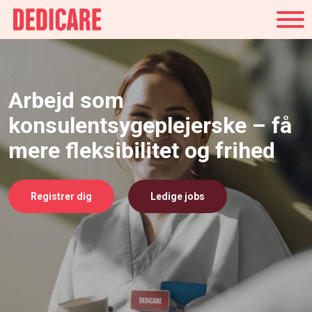
Danmark
Arbejd som
konsulentsygeplejerske – få
mere fleksibilitet og frihed
Registrer dig
Ledige jobs