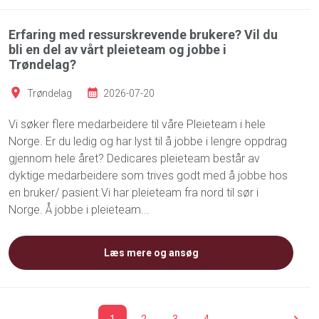
Erfaring med ressurskrevende brukere? Vil du
bli en del av vårt pleieteam og jobbe i
Trøndelag?
Trøndelag
2026-07-20
Vi søker flere medarbeidere til våre Pleieteam i hele
Norge. Er du ledig og har lyst til å jobbe i lengre oppdrag
gjennom hele året? Dedicares pleieteam består av
dyktige medarbeidere som trives godt med å jobbe hos
en bruker/ pasient.Vi har pleieteam fra nord til sør i
Norge. Å jobbe i pleieteam...
Læs mere og ansøg
1
2
3
4