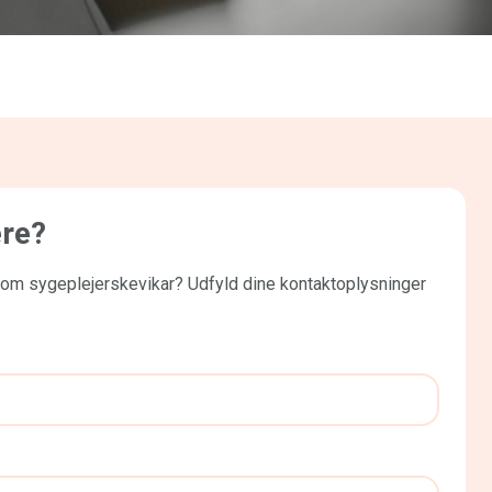
ere?
som sygeplejerskevikar? Udfyld dine kontaktoplysninger