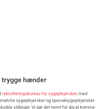
i trygge hænder
gt
rekrutteringsbureau for sygeplejersker
, med
t matche sygeplejersker og specialsygeplejersker
ible stillinger. Vi gør det nemt for dig at komme