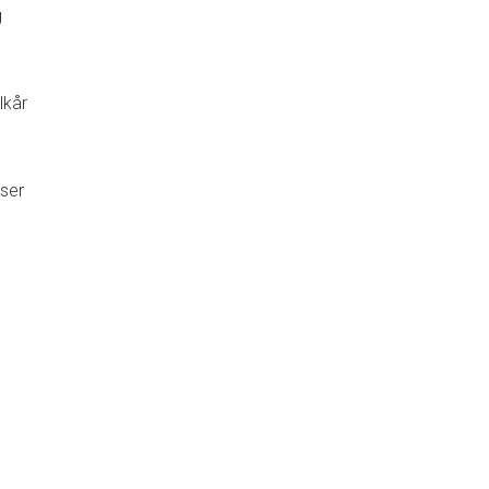
g
lkår
ser