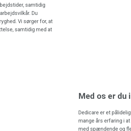
rbejdstider, samtidig
arbejdsvilkår. Du
yghed. Vi sørger for, at
telse, samtidig med at
Med os er du 
Dedicare er et pålideli
mange års erfaring i a
med spændende og fleks