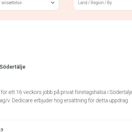
 ansættelse
Land / Region / By
 Södertälje
ör ett 16 veckors jobb på privat företagshälsa i Södertäl
 dag/v. Dedicare erbjuder hög ersättning för detta uppdrag
ø?