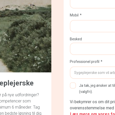
Mobil
Besked
Professionel profil
eplejerske
Ja tak, jeg ønsker at
(valgfri).
r på nye udfordringer?
e kompetencer som
Vi bekymrer os om dit pri
inimum 6 måneder. Tag
overensstemmelse med d
n bedste løsning til dig.
Læs mere om vores fort