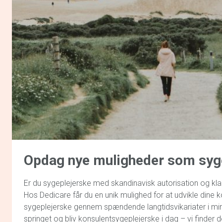
Opdag
nye muligheder
som syg
Er du sygeplejerske med skandinavisk autorisation og kla
Hos Dedicare får du en unik mulighed for at udvikle din
sygeplejerske gennem spændende langtidsvikariater i m
springet og bliv konsulentsygeplejerske i dag – vi finder de