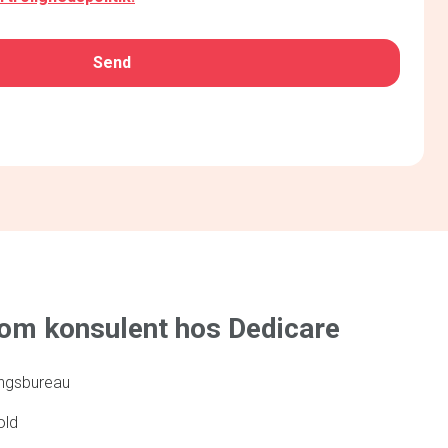
som konsulent hos Dedicare
ringsbureau
old