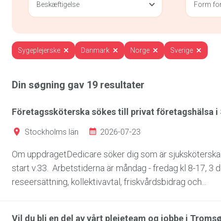
Beskæftigelse
Form for
Sygeplejerske
Danmark
Norge
Sverige
Din søgning gav
19
resultater
Företagssköterska sökes till privat företagshälsa i
2026-07-23
Stockholms län
Om uppdragetDedicare söker dig som är sjuksköterska f
start v.33. Arbetstiderna är måndag - fredag kl 8-17, 3
reseersättning, kollektivavtal, friskvårdsbidrag och...
Vil du bli en del av vårt pleieteam og jobbe i Troms