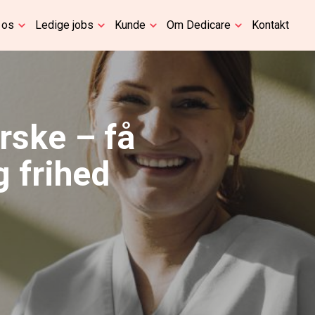
 os
Ledige jobs
Kunde
Om Dedicare
Kontakt
rske – få
g frihed