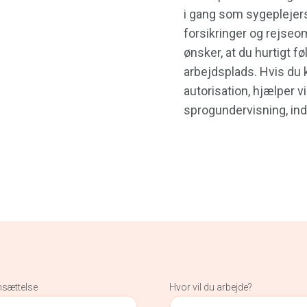
i gang som sygeplejers
forsikringer og rejseom
ønsker, at du hurtigt føl
arbejdsplads. Hvis du 
autorisation, hjælper v
sprogundervisning, inde
nsættelse
Hvor vil du arbejde?