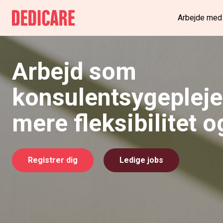
Arbejde med
Arbejd som
konsulentsygepleje
mere fleksibilitet o
Registrer dig
Ledige jobs