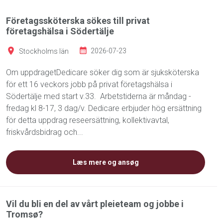
Företagssköterska sökes till privat
företagshälsa i Södertälje
Stockholms län
2026-07-23
Om uppdragetDedicare söker dig som är sjuksköterska
för ett 16 veckors jobb på privat företagshälsa i
Södertälje med start v.33. Arbetstiderna är måndag -
fredag kl 8-17, 3 dag/v. Dedicare erbjuder hög ersättning
för detta uppdrag reseersättning, kollektivavtal,
friskvårdsbidrag och...
Læs mere og ansøg
Vil du bli en del av vårt pleieteam og jobbe i
Tromsø?