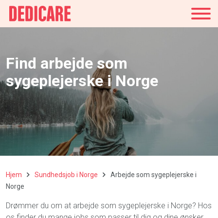
Danmark
Find arbejde som
sygeplejerske i Norge
Hjem
Sundhedsjob i Norge
Arbejde som sygeplejerske i
Norge
Drømmer du om at arbejde som
sygeplejerske i Norge
? Hos
os finder du mange jobs som passer til dig og dine ønsker.